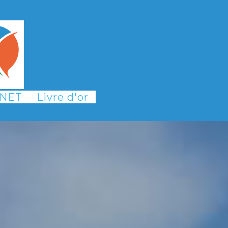
INET
Livre d'or