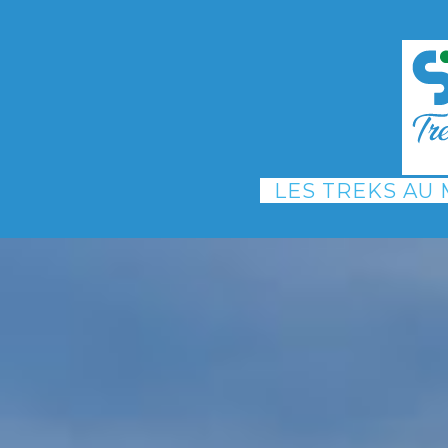
LES TREKS AU
Trek : La Vallée M'Gou
Trek : Essaouira la m
Trek : Nomades du dé
Trek : Saghro et la v