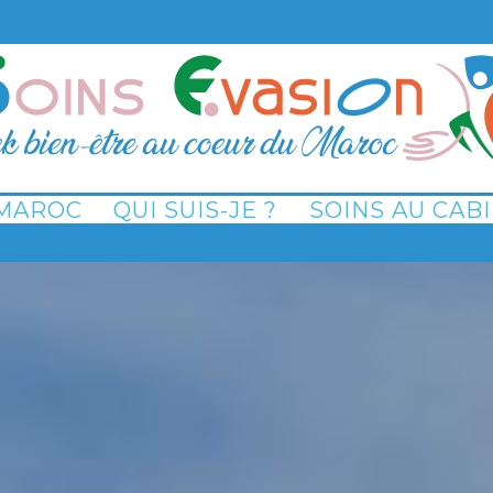
 MAROC
QUI SUIS-JE ?
SOINS AU CAB
n
arche Océane
sert
ie des Nomades